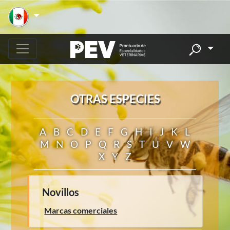
OTRAS ESPECIES
A
B
C
D
E
F
G
H
I
J
K
L
M
N
O
P
Q
R
S
T
U
V
W
X
Y
Z
Novillos
Marcas comerciales