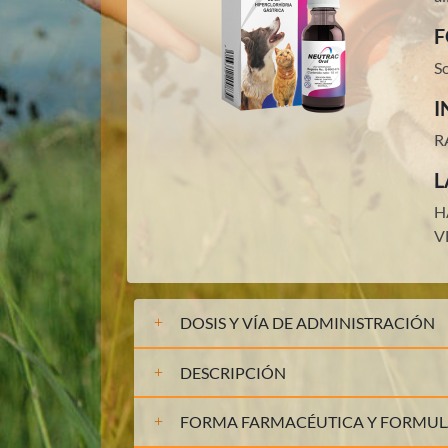
F
So
I
R
L
H
V
DOSIS Y VÍA DE ADMINISTRACIÓN
DESCRIPCIÓN
FORMA FARMACÉUTICA Y FORMU