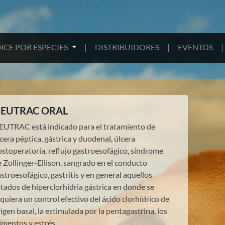
ICE POR ESPECIES
|
DISTRIBUIDORES
|
EVENTOS
|
EUTRAC ORAL
EUTRAC está indicado para el tratamiento de
cera péptica, gástrica y duodenal, úlcera
ostoperatoria, reflujo gastroesofágico, síndrome
 Zollinger-Ellison, sangrado en el conducto
stroesofágico, gastritis y en general aquellos
tados de hiperclorhidria gástrica en donde se
quiera un control efectivo del ácido clorhídrico de
igen basal, la estimulada por la pentagastrina, los
imentos y estrés..