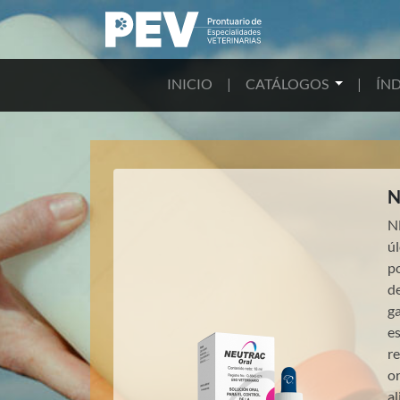
INICIO
|
CATÁLOGOS
|
ÍND
N
N
úl
p
de
ga
es
re
or
al