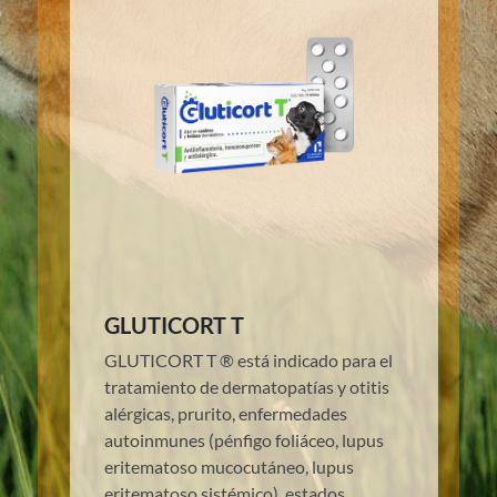
GLUTICORT T
GLUTICORT T ® está indicado para el
tratamiento de dermatopatías y otitis
alérgicas, prurito, enfermedades
autoinmunes (pénfigo foliáceo, lupus
eritematoso mucocutáneo, lupus
eritematoso sistémico), estados