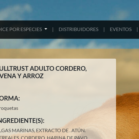
ICE POR ESPECIES
|
DISTRIBUIDORES
|
EVENTOS
|
ULLTRUST ADULTO CORDERO,
VENA Y ARROZ
ORMA:
roquetas
NGREDIENTE(S):
LGAS MARINAS, EXTRACTO DE .
ATÚN.
EREALES.
CORDERO.
HARINA DE PAVO.