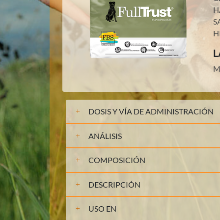
H
S
H
L
M
DOSIS Y VÍA DE ADMINISTRACIÓN
ANÁLISIS
COMPOSICIÓN
DESCRIPCIÓN
USO EN