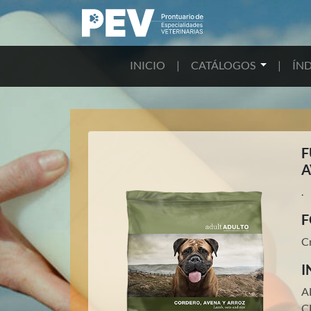
INICIO
|
CATÁLOGOS
|
ÍND
F
A
.
F
C
I
A
C