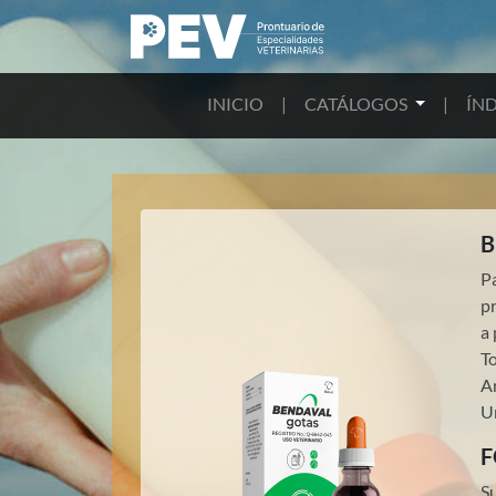
INICIO
|
CATÁLOGOS
|
ÍND
B
Pa
pr
a 
T
A
U
F
S