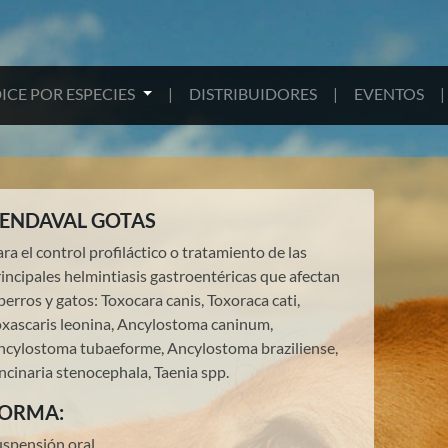
ICE POR ESPECIES
|
DISTRIBUIDORES
|
EVENTOS
|
ENDAVAL GOTAS
ra el control profiláctico o tratamiento de las
incipales helmintiasis gastroentéricas que afectan
perros y gatos: Toxocara canis, Toxoraca cati,
oxascaris leonina, Ancylostoma caninum,
ncylostoma tubaeforme, Ancylostoma braziliense,
ncinaria stenocephala, Taenia spp.
ORMA:
uspensión oral