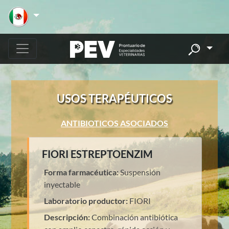
USOS TERAPÉUTICOS
ANTIBIOTICOS ASOCIADOS
FIORI ESTREPTOENZIM
Forma farmacéutica:
Suspensión
inyectable
Laboratorio productor:
FIORI
Descripción:
Combinación antibiótica